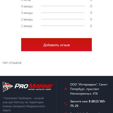
4 звезды
0
3 звезды
0
2 звезды
0
1 звезда
0
Добавить отзыв
Нет отзывов
ООО "Интермарин"
,
Санкт-
Петербург
,
проспект
Непокоренных, 47А
* Компания ПроМарин - лучший
Звоните нам:
8 (812) 565-
шоу-рум Mercury на территории
75-25
Северо-Западного Федерального
округа