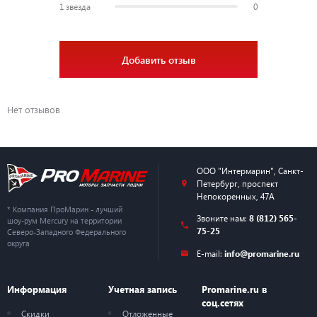
1 звезда
0
Добавить отзыв
Нет отзывов
ООО "Интермарин"
,
Санкт-
Петербург
,
проспект
Непокоренных, 47А
* Компания ПроМарин - лучший
Звоните нам:
8 (812) 565-
шоу-рум Mercury на территории
75-25
Северо-Западного Федерального
округа
E-mail:
info@promarine.ru
Информация
Учетная запись
Promarine.ru в
соц.сетях
Скидки
Отложенные