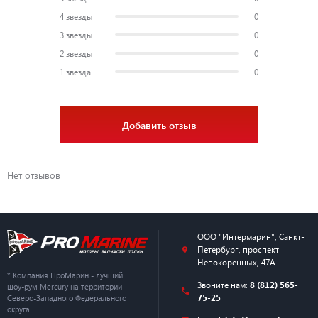
4 звезды
0
3 звезды
0
2 звезды
0
1 звезда
0
Добавить отзыв
Нет отзывов
ООО "Интермарин"
,
Санкт-
Петербург
,
проспект
Непокоренных, 47А
* Компания ПроМарин - лучший
Звоните нам:
8 (812) 565-
шоу-рум Mercury на территории
75-25
Северо-Западного Федерального
округа