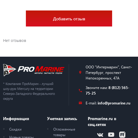
Добавить отзыв
Нет отзывов
ООО "Интермарин"
,
Санкт-
Петербург
,
проспект
Непокоренных, 47А
* Компания ПроМарин - лучший
Звоните нам:
8 (812) 565-
шоу-рум Mercury на территории
75-25
Северо-Западного Федерального
округа
E-mail:
info@promarine.ru
Информация
Учетная запись
Promarine.ru в
соц.сетях
Скидки
Отложенные
товары
Новые товары