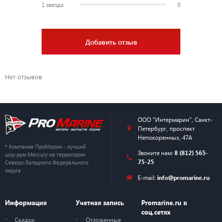
1 звезда
0
Добавить отзыв
Нет отзывов
ООО "Интермарин"
,
Санкт-
Петербург
,
проспект
Непокоренных, 47А
* Компания ПроМарин - лучший
Звоните нам:
8 (812) 565-
шоу-рум Mercury на территории
75-25
Северо-Западного Федерального
округа
E-mail:
info@promarine.ru
Информация
Учетная запись
Promarine.ru в
соц.сетях
Скидки
Отложенные