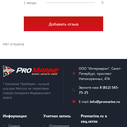
1 звезда
0
Добавить отзыв
Нет отзывов
ООО "Интермарин"
,
Санкт-
Петербург
,
проспект
Непокоренных, 47А
* Компания ПроМарин - лучший
Звоните нам:
8 (812) 565-
шоу-рум Mercury на территории
75-25
Северо-Западного Федерального
округа
E-mail:
info@promarine.ru
Информация
Учетная запись
Promarine.ru в
соц.сетях
Скидки
Отложенные