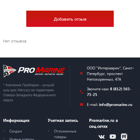
Добавить отзыв
Нет отзывов
ООО "Интермарин"
,
Санкт-
Петербург
,
проспект
Непокоренных, 47А
* Компания ПроМарин - лучший
Звоните нам:
8 (812) 565-
шоу-рум Mercury на территории
75-25
Северо-Западного Федерального
округа
E-mail:
info@promarine.ru
Информация
Учетная запись
Promarine.ru в
соц.сетях
Скидки
Отложенные
товары
Новые товары