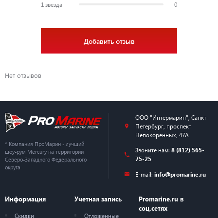
1 звезда
0
Добавить отзыв
Нет отзывов
ООО "Интермарин"
,
Санкт-
Петербург
,
проспект
Непокоренных, 47А
* Компания ПроМарин - лучший
Звоните нам:
8 (812) 565-
шоу-рум Mercury на территории
75-25
Северо-Западного Федерального
округа
E-mail:
info@promarine.ru
Информация
Учетная запись
Promarine.ru в
соц.сетях
Скидки
Отложенные