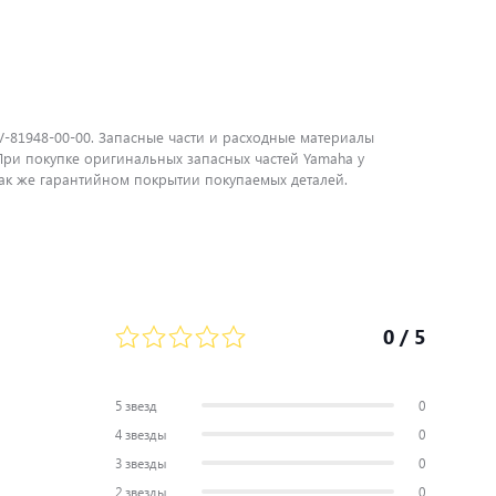
V-81948-00-00. Запасные части и расходные материалы
ри покупке оригинальных запасных частей Yamaha у
ак же гарантийном покрытии покупаемых деталей.
0
/ 5
5 звезд
0
4 звезды
0
3 звезды
0
2 звезды
0