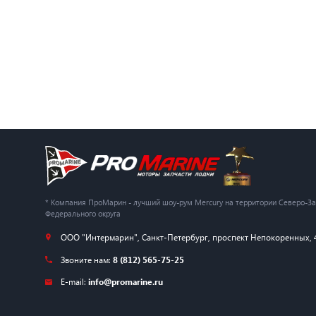
* Компания ПроМарин - лучший шоу-рум Mercury на территории Северо-З
Федерального округа
ООО "Интермарин"
,
Санкт-Петербург
,
проспект Непокоренных, 
Звоните нам:
8 (812) 565-75-25
E-mail:
info@promarine.ru