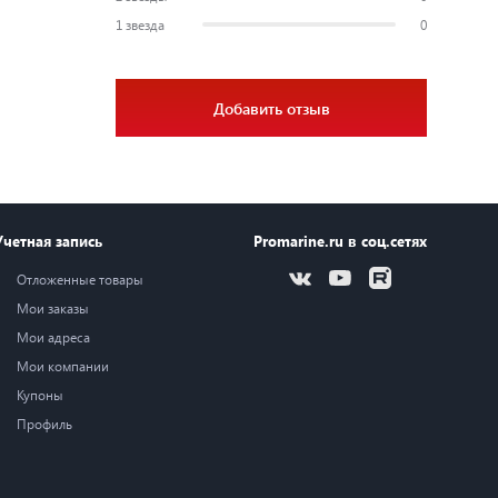
1 звезда
0
Добавить отзыв
Учетная запись
Promarine.ru в соц.сетях
Отложенные товары
Мои заказы
Мои адреса
Мои компании
Купоны
Профиль