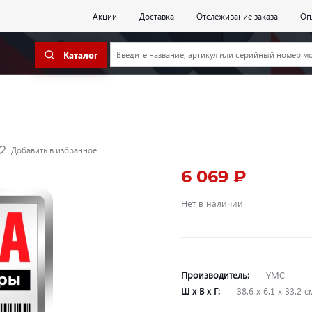
Акции
Доставка
Отслеживание заказа
Оп
Каталог
Добавить в избранное
6 069 ₽
Нет в наличии
Производитель:
YMC
Ш х В х Г:
38.6 х 6.1 х 33.2 с