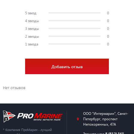
5 звезд
0
4 звезды
0
3 звезды
0
2 звезды
0
1 звезда
0
Добавить отзыв
Нет отзывов
ООО "Интермарин"
,
Санкт-
Петербург
,
проспект
Непокоренных, 47А
* Компания ПроМарин - лучший
Звоните нам:
8 (812) 565-