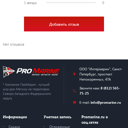
1 звезда
0
Добавить отзыв
Нет отзывов
ООО "Интермарин"
,
Санкт-
Петербург
,
проспект
Непокоренных, 47А
* Компания ПроМарин - лучший
Звоните нам:
8 (812) 565-
шоу-рум Mercury на территории
75-25
Северо-Западного Федерального
округа
E-mail:
info@promarine.ru
Информация
Учетная запись
Promarine.ru в
соц.сетях
Скидки
Отложенные