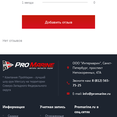
1 звезда
0
Добавить отзыв
Нет отзывов
ООО "Интермарин"
,
Санкт-
Петербург
,
проспект
Непокоренных, 47А
* Компания ПроМарин - лучший
Звоните нам:
8 (812) 565-
шоу-рум Mercury на территории
75-25
Северо-Западного Федерального
округа
E-mail:
info@promarine.ru
Информация
Учетная запись
Promarine.ru в
соц.сетях
Скидки
Отложенные