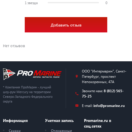
1 звезда
0
Добавить отзыв
Нет отзывов
ООО "Интермарин"
,
Санкт-
Петербург
,
проспект
Непокоренных, 47А
* Компания ПроМарин - лучший
Звоните нам:
8 (812) 565-
шоу-рум Mercury на территории
75-25
Северо-Западного Федерального
округа
E-mail:
info@promarine.ru
Информация
Учетная запись
Promarine.ru в
соц.сетях
Скидки
Отложенные