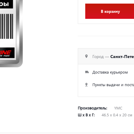
В корзину
Город —
Санкт-Пет
Доставка курьером
Пункты выдачи и пост
Производитель:
YMC
Ш х В х Г:
46.5 х 0.4 х 20 см