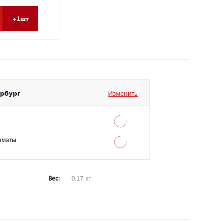
+1шт
ербург
Изменить
аматы
Вес:
0.17 кг