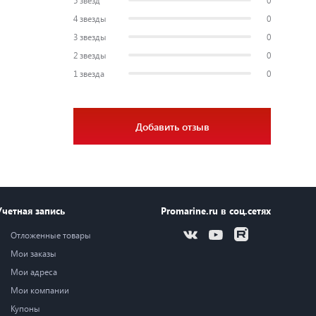
5 звезд
0
4 звезды
0
3 звезды
0
2 звезды
0
1 звезда
0
Добавить отзыв
Учетная запись
Promarine.ru в соц.сетях
Отложенные товары
Мои заказы
Мои адреса
Мои компании
Купоны