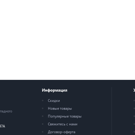
Информация
Скидки
Новые товары
ападного
Популярные товары
Свяжитесь с нами
47А
Договор-оферта