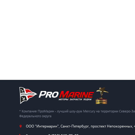
* Компания ПроМарин - лучший шоу-рум Mercury на территории Северо-З
Федерального округа
ООО "Интермарин"
,
Санкт-Петербург
,
проспект Непокоренных, 