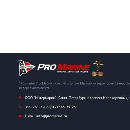
* Компания ПроМарин - лучший шоу-рум Mercury на территории Северо-З
Федерального округа
ООО "Интермарин"
,
Санкт-Петербург
,
проспект Непокоренных, 
Звоните нам:
8 (812) 565-75-25
E-mail:
info@promarine.ru