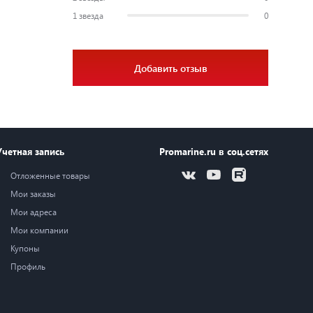
1 звезда
0
Добавить отзыв
Учетная запись
Promarine.ru в соц.сетях
Отложенные товары
Мои заказы
Мои адреса
Мои компании
Купоны
Профиль