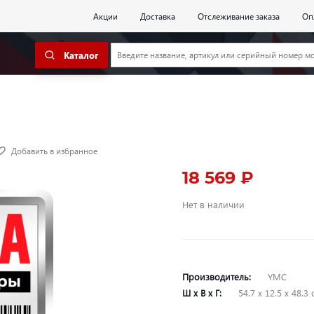
Акции
Доставка
Отслеживание заказа
Оп
Каталог
Добавить в избранное
18 569 ₽
Нет в наличии
Производитель:
YMC
Ш х В х Г:
54.7 х 12.5 х 48.3