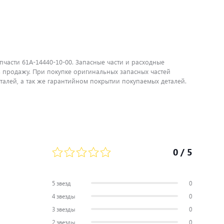
пчасти 61A-14440-10-00. Запасные части и расходные
 продажу. При покупке оригинальных запасных частей
алей, а так же гарантийном покрытии покупаемых деталей.
0
/ 5
5 звезд
0
4 звезды
0
3 звезды
0
2 звезды
0