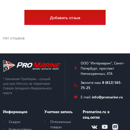
Добавить отзыв
Нет отзывов
ООО "Интермарин"
,
Санкт-
Петербург
,
проспект
Непокоренных, 47А
* Компания ПроМарин - лучший
Звоните нам:
8 (812) 565-
шоу-рум Mercury на территории
75-25
Северо-Западного Федерального
округа
E-mail:
info@promarine.ru
Информация
Учетная запись
Promarine.ru в
соц.сетях
Скидки
Отложенные
товары
Новые товары