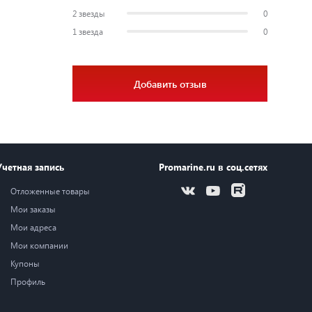
2 звезды
0
1 звезда
0
Добавить отзыв
Учетная запись
Promarine.ru в соц.сетях
Отложенные товары
Мои заказы
Мои адреса
Мои компании
Купоны
Профиль