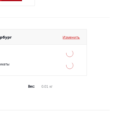
ербург
Изменить
аматы
Вес:
0.01 кг