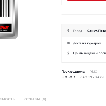
Город —
Санкт-Пет
Доставка курьером
Пункты выдачи и пост
Производитель:
YMC
Ш х В х Г:
8.4 х 0.9 х 3.4 см
ИМОСТЬ
ОТЗЫВЫ (0)