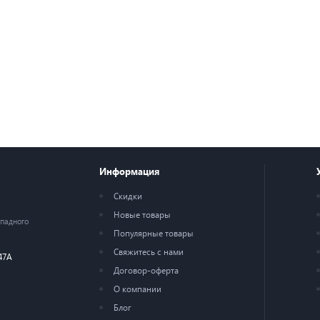
Информация
Скидки
Новые товары
ападного
Популярные товары
Свяжитесь с нами
47А
Договор-оферта
О компании
Блог