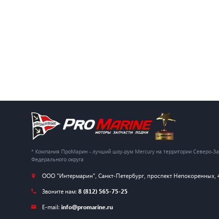
* Компания ПроМарин - лучший шоу-рум Mercury на территории Северо-З
Федерального округа
ООО "Интермарин"
,
Санкт-Петербург
,
проспект Непокоренных, 
Звоните нам:
8 (812) 565-75-25
E-mail:
info@promarine.ru