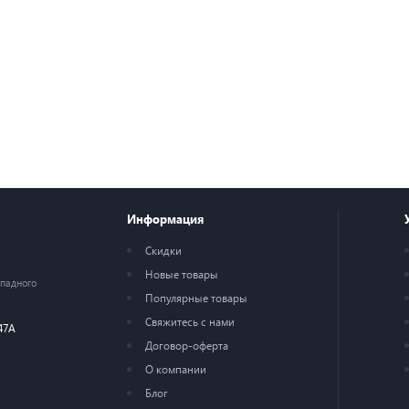
Информация
Скидки
Новые товары
ападного
Популярные товары
Свяжитесь с нами
47А
Договор-оферта
О компании
Блог