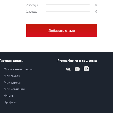
2 звезды
0
1 звезда
0
Добавить отзыв
Учетная запись
Promarine.ru в соц.сетях
Отложенные товары
Мои заказы
Мои адреса
Мои компании
Купоны
Профиль