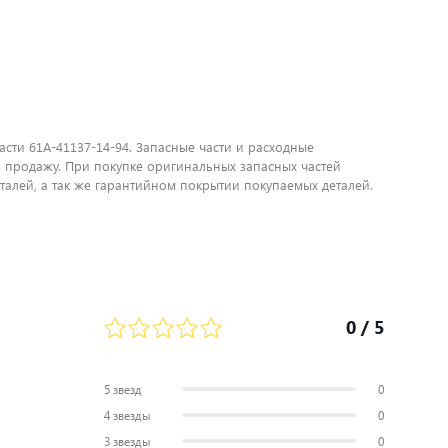
сти 61A-41137-14-94. Запасные части и расходные
 продажу. При покупке оригинальных запасных частей
алей, а так же гарантийном покрытии покупаемых деталей.
0
/ 5
5 звезд
0
4 звезды
0
3 звезды
0