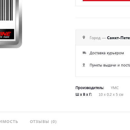
Город —
Санкт-Пет
Доставка курьером
Пункты выдачи и пост
Производитель:
YMC
Ш х В х Г:
10 х 0.2 х 5 см
ИМОСТЬ
ОТЗЫВЫ (0)