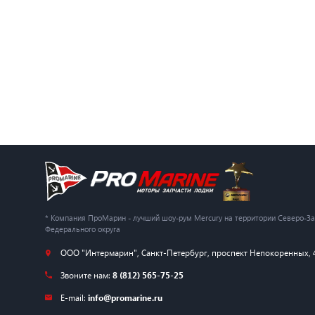
* Компания ПроМарин - лучший шоу-рум Mercury на территории Северо-З
Федерального округа
ООО "Интермарин"
,
Санкт-Петербург
,
проспект Непокоренных, 
Звоните нам:
8 (812) 565-75-25
E-mail:
info@promarine.ru