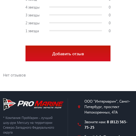
4 звезды
0
3 звезды
0
2 звезды
0
1 звезда
0
Добавить отзыв
Нет отзывов
ООО "Интермарин"
,
Санкт-
Петербург
,
проспект
Непокоренных, 47А
* Компания ПроМарин - лучший
Звоните нам:
8 (812) 565-
шоу-рум Mercury на территории
75-25
Северо-Западного Федерального
округа