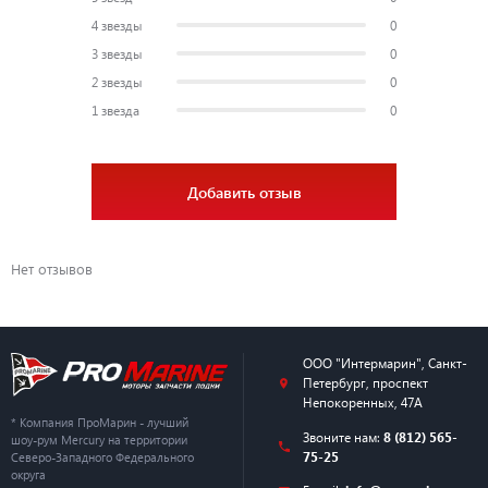
4 звезды
0
3 звезды
0
2 звезды
0
1 звезда
0
Добавить отзыв
Нет отзывов
ООО "Интермарин"
,
Санкт-
Петербург
,
проспект
Непокоренных, 47А
* Компания ПроМарин - лучший
Звоните нам:
8 (812) 565-
шоу-рум Mercury на территории
75-25
Северо-Западного Федерального
округа