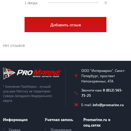
1 звезда
0
Добавить отзыв
Нет отзывов
ООО "Интермарин"
,
Санкт-
Петербург
,
проспект
Непокоренных, 47А
* Компания ПроМарин - лучший
Звоните нам:
8 (812) 565-
шоу-рум Mercury на территории
75-25
Северо-Западного Федерального
округа
E-mail:
info@promarine.ru
Информация
Учетная запись
Promarine.ru в
соц.сетях
Скидки
Отложенные