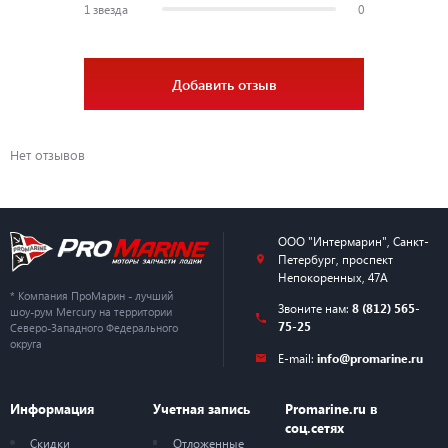
1 звезда
0
Добавить отзыв
Нет отзывов
ООО "Интермарин"
,
Санкт-
Петербург
,
проспект
Непокоренных, 47А
* Компания ПроМарин - лучший
Звоните нам:
8 (812) 565-
шоу-рум Mercury на территории
75-25
Северо-Западного Федерального
округа
E-mail:
info@promarine.ru
Информация
Учетная запись
Promarine.ru в
соц.сетях
Скидки
Отложенные