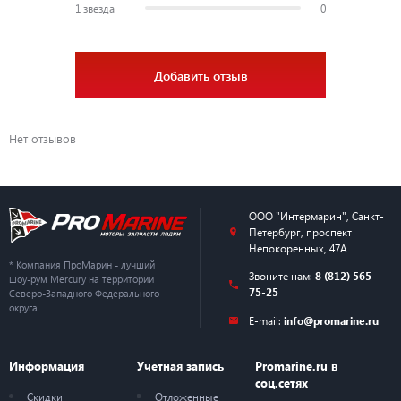
1 звезда
0
Добавить отзыв
Нет отзывов
ООО "Интермарин"
,
Санкт-
Петербург
,
проспект
Непокоренных, 47А
* Компания ПроМарин - лучший
Звоните нам:
8 (812) 565-
шоу-рум Mercury на территории
75-25
Северо-Западного Федерального
округа
E-mail:
info@promarine.ru
Информация
Учетная запись
Promarine.ru в
соц.сетях
Скидки
Отложенные