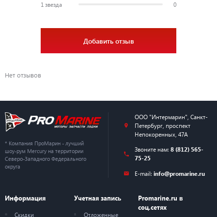
1 звезда
0
Добавить отзыв
Нет отзывов
ООО "Интермарин"
,
Санкт-
Петербург
,
проспект
Непокоренных, 47А
* Компания ПроМарин - лучший
Звоните нам:
8 (812) 565-
шоу-рум Mercury на территории
75-25
Северо-Западного Федерального
округа
E-mail:
info@promarine.ru
Информация
Учетная запись
Promarine.ru в
соц.сетях
Скидки
Отложенные