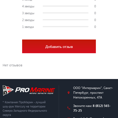
4 звезды
0
3 звезды
0
2 звезды
0
1 звезда
0
Добавить отзыв
Нет отзывов
ООО "Интермарин"
,
Санкт-
Петербург
,
проспект
Непокоренных, 47А
* Компания ПроМарин - лучший
Звоните нам:
8 (812) 565-
шоу-рум Mercury на территории
75-25
Северо-Западного Федерального
округа