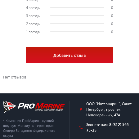
4 звезды
0
3 звезды
0
2 звезды
0
1 звезда
0
Добавить отзыв
Нет отзывов
ООО "Интермарин"
,
Санкт-
Петербург
,
проспект
Непокоренных, 47А
* Компания ПроМарин - лучший
Звоните нам:
8 (812) 565-
шоу-рум Mercury на территории
75-25
Северо-Западного Федерального
округа