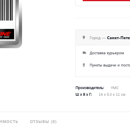
Город —
Санкт-Пет
Доставка курьером
Пункты выдачи и пост
Производитель:
YMC
Ш х В х Г:
14 х 0.3 х 11 см
ИМОСТЬ
ОТЗЫВЫ (0)