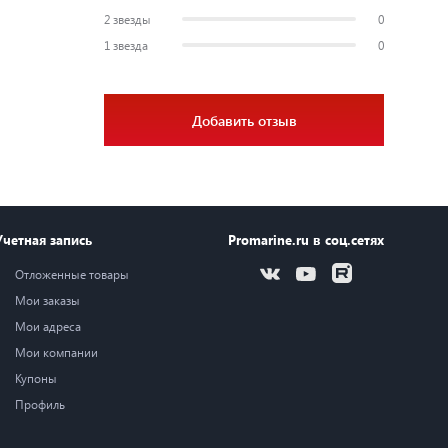
2 звезды
0
1 звезда
0
Добавить отзыв
Учетная запись
Promarine.ru в соц.сетях
Отложенные товары
Мои заказы
Мои адреса
Мои компании
Купоны
Профиль