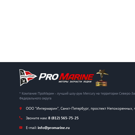
* Компания ПроМарин - лучший шоу-рум Mercury на территории Северо-З
Федерального округа
ООО "Интермарин"
,
Санкт-Петербург
,
проспект Непокоренных, 
Звоните нам:
8 (812) 565-75-25
E-mail:
info@promarine.ru