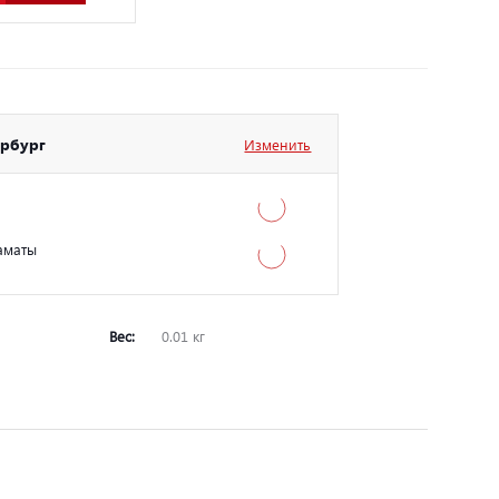
ербург
Изменить
аматы
Вес:
0.01 кг