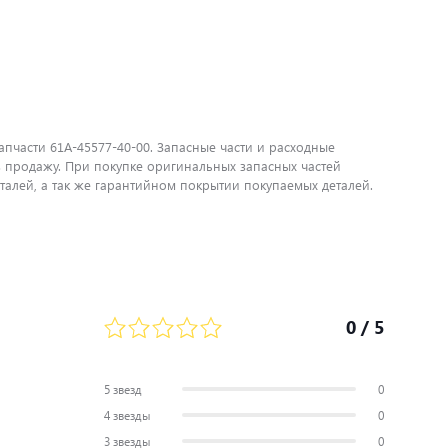
пчасти 61A-45577-40-00. Запасные части и расходные
 продажу. При покупке оригинальных запасных частей
алей, а так же гарантийном покрытии покупаемых деталей.
0
/ 5
5 звезд
0
4 звезды
0
3 звезды
0