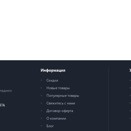
Информация
Скидки
Новые товары
ападного
Популярные товары
Свяжитесь с нами
47А
Договор-оферта
О компании
Блог