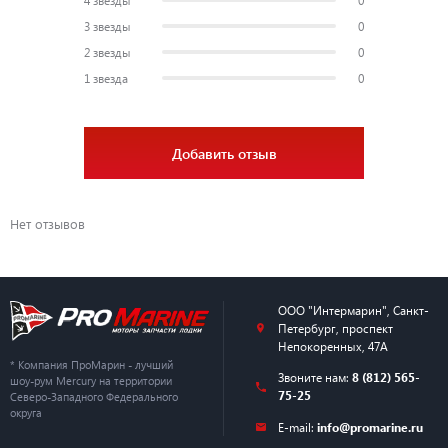
3 звезды
0
2 звезды
0
1 звезда
0
Добавить отзыв
Нет отзывов
ООО "Интермарин"
,
Санкт-
Петербург
,
проспект
Непокоренных, 47А
* Компания ПроМарин - лучший
Звоните нам:
8 (812) 565-
шоу-рум Mercury на территории
75-25
Северо-Западного Федерального
округа
E-mail:
info@promarine.ru