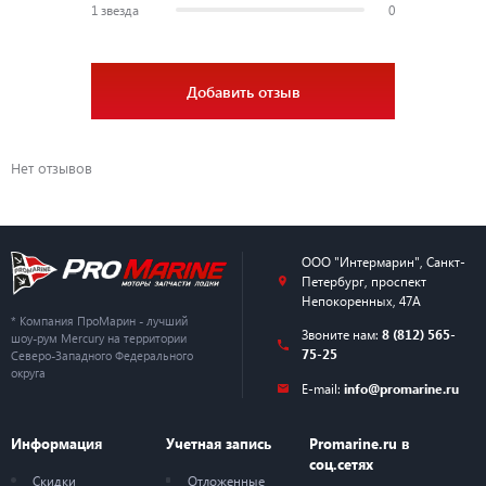
1 звезда
0
Добавить отзыв
Нет отзывов
ООО "Интермарин"
,
Санкт-
Петербург
,
проспект
Непокоренных, 47А
* Компания ПроМарин - лучший
Звоните нам:
8 (812) 565-
шоу-рум Mercury на территории
75-25
Северо-Западного Федерального
округа
E-mail:
info@promarine.ru
Информация
Учетная запись
Promarine.ru в
соц.сетях
Скидки
Отложенные