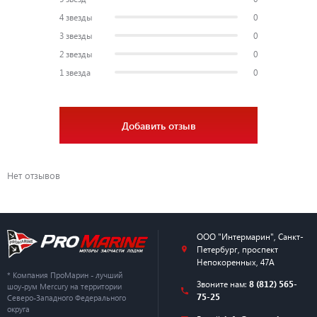
4 звезды
0
3 звезды
0
2 звезды
0
1 звезда
0
Добавить отзыв
Нет отзывов
ООО "Интермарин"
,
Санкт-
Петербург
,
проспект
Непокоренных, 47А
* Компания ПроМарин - лучший
Звоните нам:
8 (812) 565-
шоу-рум Mercury на территории
75-25
Северо-Западного Федерального
округа