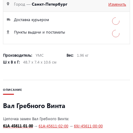
Город —
Санкт-Петербург
Изменить
Доставка курьером
Пункты выдачи и постаматы
Производитель:
YMC
Вес:
1.96 кг
Ш х В х Г:
48.7 х 7.4 х 10.6 см
ОПИСАНИЕ
Вал Гребного Винта
Цепочка замен Вал Гребного Винта:
61A-45611-01-00
→
61A-45611-02-00
→
69J-45611-00-00