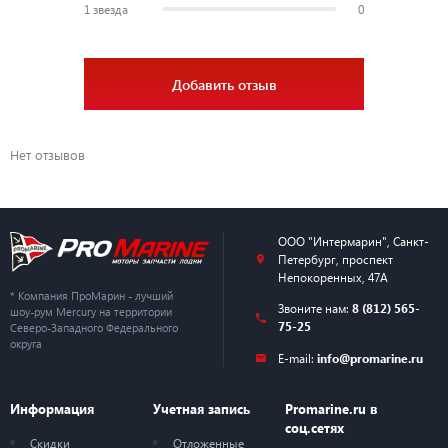
1 звезда
0
Добавить отзыв
Нет отзывов
ООО "Интермарин"
,
Санкт-
Петербург
,
проспект
Непокоренных, 47А
* Компания ПроМарин - лучший
Звоните нам:
8 (812) 565-
шоу-рум Mercury на территории
75-25
Северо-Западного Федерального
округа
E-mail:
info@promarine.ru
Информация
Учетная запись
Promarine.ru в
соц.сетях
Скидки
Отложенные