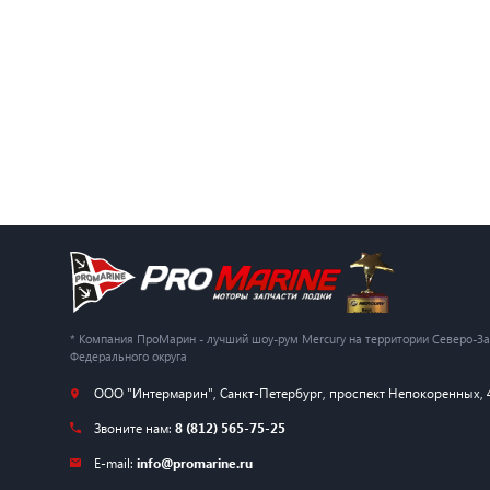
* Компания ПроМарин - лучший шоу-рум Mercury на территории Северо-З
Федерального округа
ООО "Интермарин"
,
Санкт-Петербург
,
проспект Непокоренных, 
Звоните нам:
8 (812) 565-75-25
E-mail:
info@promarine.ru