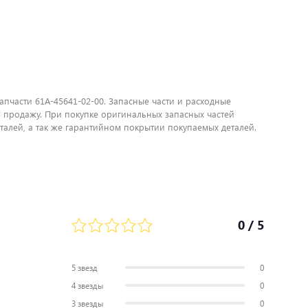
пчасти 61A-45641-02-00. Запасные части и расходные
 продажу. При покупке оригинальных запасных частей
алей, а так же гарантийном покрытии покупаемых деталей.
0
/ 5
5 звезд
0
4 звезды
0
3 звезды
0