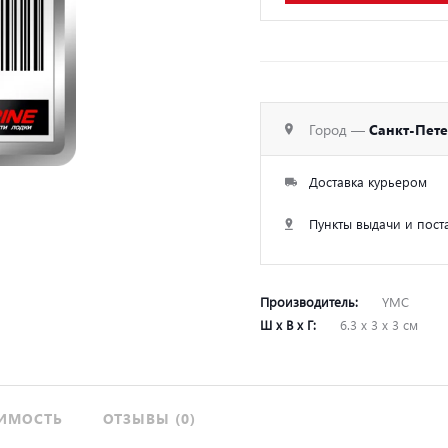
Город —
Санкт-Пет
Доставка курьером
Пункты выдачи и пост
Производитель:
YMC
Ш х В х Г:
6.3 х 3 х 3 см
ИМОСТЬ
ОТЗЫВЫ (0)