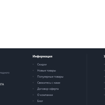
Информация
Скидки
Новые товары
ападного
Популярные товары
Свяжитесь с нами
47А
Договор-оферта
О компании
Блог