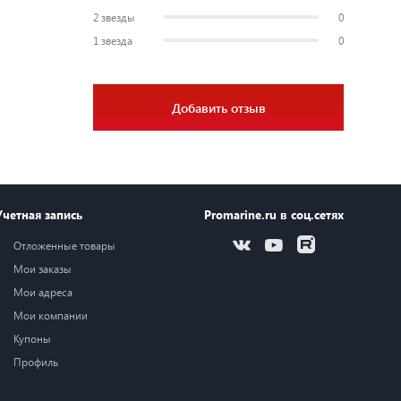
2 звезды
0
1 звезда
0
Добавить отзыв
Учетная запись
Promarine.ru в соц.сетях
Отложенные товары
Мои заказы
Мои адреса
Мои компании
Купоны
Профиль