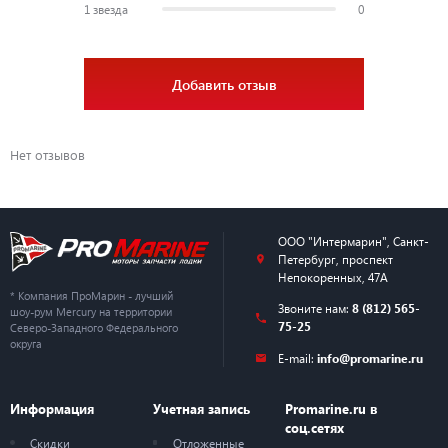
1 звезда
0
Добавить отзыв
Нет отзывов
ООО "Интермарин"
,
Санкт-
Петербург
,
проспект
Непокоренных, 47А
* Компания ПроМарин - лучший
Звоните нам:
8 (812) 565-
шоу-рум Mercury на территории
75-25
Северо-Западного Федерального
округа
E-mail:
info@promarine.ru
Информация
Учетная запись
Promarine.ru в
соц.сетях
Скидки
Отложенные