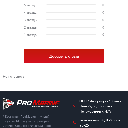
5 звезд
0
4 звезды
0
3 звезды
0
2 звезды
0
1 звезда
0
Добавить отзыв
Нет отзывов
ООО "Интермарин"
,
Санкт-
Петербург
,
проспект
Непокоренных, 47А
* Компания ПроМарин - лучший
Звоните нам:
8 (812) 565-
шоу-рум Mercury на территории
75-25
Северо-Западного Федерального