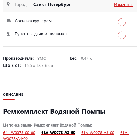
Город —
Санкт-Петербург
Изменить
Доставка курьером
Пункты выдачи и постаматы
Производитель:
YMC
Вес:
0.47 кг
Ш х В х Г:
16.5 х 18 х 6 см
ОПИСАНИЕ
Ремкомплект Водяной Помпы
Цепочка замен Ремкомплект Водяной Помпы:
64L-W0078-00-00
→
61A-W0078-A2-00
→
61A-W0078-A3-00
→
61A-
W0078-A4-00