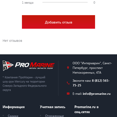
1 звезда
0
Добавить отзыв
Нет отзывов
ООО "Интермарин"
,
Санкт-
Петербург
,
проспект
Непокоренных, 47А
* Компания ПроМарин - лучший
Звоните нам:
8 (812) 565-
шоу-рум Mercury на территории
75-25
Северо-Западного Федерального
округа
E-mail:
info@promarine.ru
Информация
Учетная запись
Promarine.ru в
соц.сетях
Скидки
Отложенные