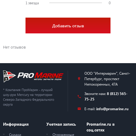
1 звезда
0
Добавить отзыв
Нет отзывов
ООО "Интермарин"
,
Санкт-
Петербург
,
проспект
Непокоренных, 47А
* Компания ПроМарин - лучший
Звоните нам:
8 (812) 565-
шоу-рум Mercury на территории
75-25
Северо-Западного Федерального
округа
E-mail:
info@promarine.ru
Информация
Учетная запись
Promarine.ru в
соц.сетях
Скидки
Отложенные