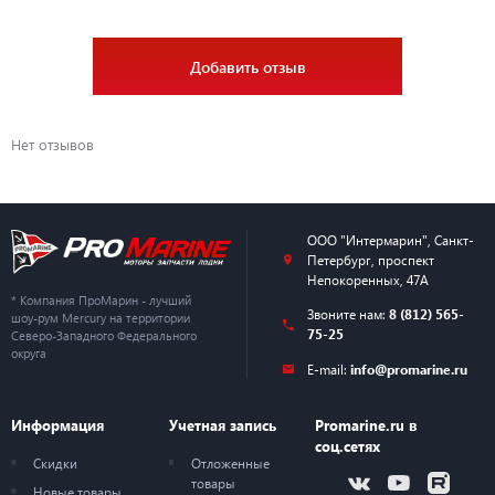
Добавить отзыв
Нет отзывов
ООО "Интермарин"
,
Санкт-
Петербург
,
проспект
Непокоренных, 47А
* Компания ПроМарин - лучший
Звоните нам:
8 (812) 565-
шоу-рум Mercury на территории
75-25
Северо-Западного Федерального
округа
E-mail:
info@promarine.ru
Информация
Учетная запись
Promarine.ru в
соц.сетях
Скидки
Отложенные
товары
Новые товары