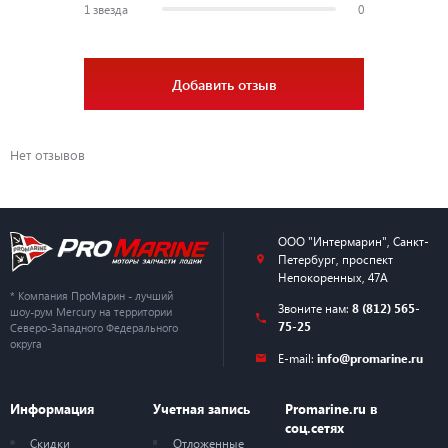
1 звезда
0
Добавить отзыв
Нет отзывов
ООО "Интермарин"
,
Санкт-
Петербург
,
проспект
Непокоренных, 47А
* Компания ПроМарин - лучший
Звоните нам:
8 (812) 565-
шоу-рум Mercury на территории
75-25
Северо-Западного Федерального
округа
E-mail:
info@promarine.ru
Информация
Учетная запись
Promarine.ru в
соц.сетях
Скидки
Отложенные