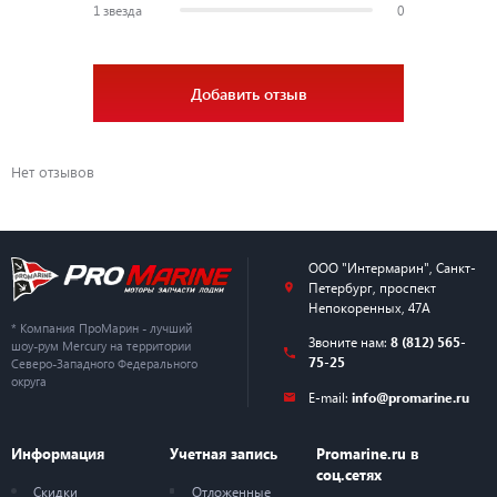
1 звезда
0
Добавить отзыв
Нет отзывов
ООО "Интермарин"
,
Санкт-
Петербург
,
проспект
Непокоренных, 47А
* Компания ПроМарин - лучший
Звоните нам:
8 (812) 565-
шоу-рум Mercury на территории
75-25
Северо-Западного Федерального
округа
E-mail:
info@promarine.ru
Информация
Учетная запись
Promarine.ru в
соц.сетях
Скидки
Отложенные