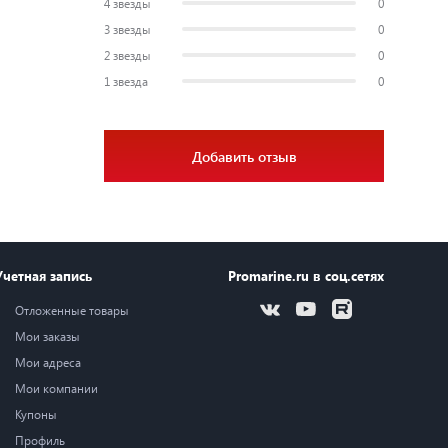
4 звезды
0
3 звезды
0
2 звезды
0
1 звезда
0
Добавить отзыв
Учетная запись
Promarine.ru в соц.сетях
Отложенные товары
Мои заказы
Мои адреса
Мои компании
Купоны
Профиль