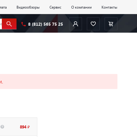
лата
Видеообзоры
Сервис
О компании
Контакты
8 (812) 565 75 25
и.
894 ₽