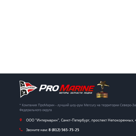
* Компания ПроМарин - лучший шоу-рум Mercury на территории Северо-З
Федерального округа
ООО "Интермарин"
,
Санкт-Петербург
,
проспект Непокоренных, 
Звоните нам:
8 (812) 565-75-25