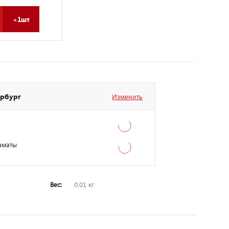
+1шт
ербург
Изменить
аматы
Вес:
0.01 кг