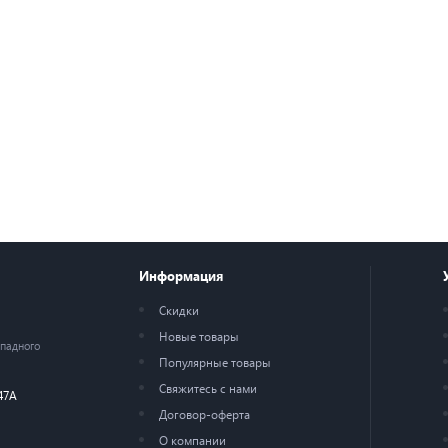
Информация
Скидки
Новые товары
ападного
Популярные товары
Свяжитесь с нами
47А
Договор-оферта
О компании