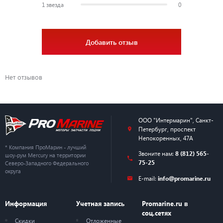
1 звезда
0
Добавить отзыв
Нет отзывов
ООО "Интермарин"
,
Санкт-
Петербург
,
проспект
Непокоренных, 47А
* Компания ПроМарин - лучший
Звоните нам:
8 (812) 565-
шоу-рум Mercury на территории
75-25
Северо-Западного Федерального
округа
E-mail:
info@promarine.ru
Информация
Учетная запись
Promarine.ru в
соц.сетях
Скидки
Отложенные