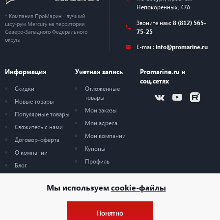
Непокоренных, 47А
* Компания ПроМарин - лучший
Звоните нам:
8 (812) 565-
шоу-рум Mercury на территории
75-25
Северо-Западного Федерального
округа
E-mail:
info@promarine.ru
Информация
Учетная запись
Promarine.ru в
соц.сетях
Скидки
Отложенные
товары
Новые товары
Мои заказы
Популярные товары
Мои адреса
Свяжитесь с нами
Мои компании
Договор-оферта
Купоны
О компании
Профиль
Блог
Карта сайта
Мы используем
cookie-файлы
Понятно
© 2026 — ProMarine