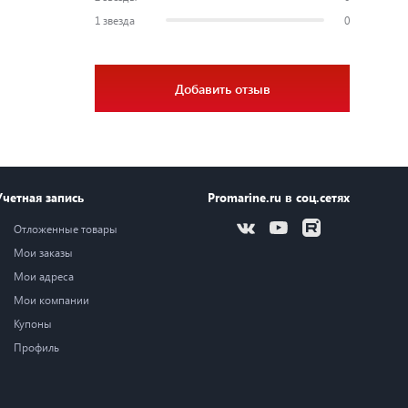
1 звезда
0
Добавить отзыв
Учетная запись
Promarine.ru в соц.сетях
Отложенные товары
Мои заказы
Мои адреса
Мои компании
Купоны
Профиль