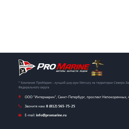
* Компания ПроМарин - лучший шоу-рум Mercury на территории Северо-З
Федерального округа
ООО "Интермарин"
,
Санкт-Петербург
,
проспект Непокоренных, 
Звоните нам:
8 (812) 565-75-25
E-mail:
info@promarine.ru