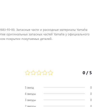
2683-F0-00. Запасные части и расходные материалы Yamaha
упке оригинальных запасных частей Yamaha у официального
ном покрытии покупаемых деталей.
0
/ 5
5 звезд
0
4 звезды
0
3 звезды
0
2 звезды
0