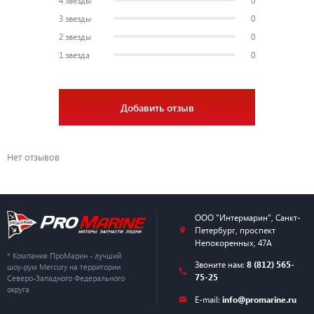
3 звезды
0
2 звезды
0
1 звезда
0
Добавить отзыв
Нет отзывов
ООО "Интермарин"
,
Санкт-
Петербург
,
проспект
Непокоренных, 47А
* Компания ПроМарин - лучший
Звоните нам:
8 (812) 565-
шоу-рум Mercury на территории
75-25
Северо-Западного Федерального
округа
E-mail:
info@promarine.ru