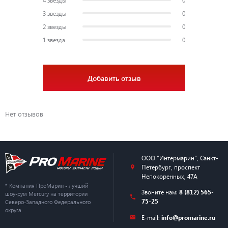
3 звезды
0
2 звезды
0
1 звезда
0
Добавить отзыв
Нет отзывов
ООО "Интермарин"
,
Санкт-
Петербург
,
проспект
Непокоренных, 47А
* Компания ПроМарин - лучший
Звоните нам:
8 (812) 565-
шоу-рум Mercury на территории
75-25
Северо-Западного Федерального
округа
E-mail:
info@promarine.ru