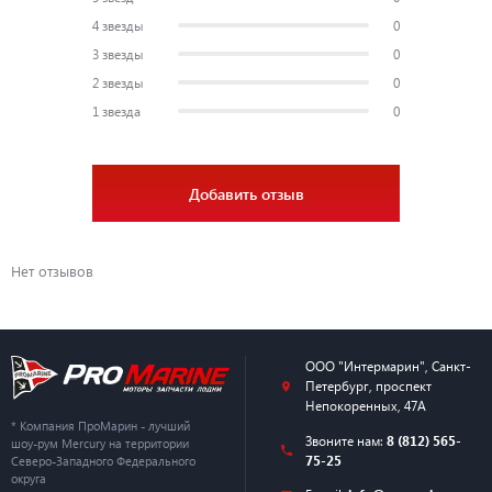
4 звезды
0
3 звезды
0
2 звезды
0
1 звезда
0
Добавить отзыв
Нет отзывов
ООО "Интермарин"
,
Санкт-
Петербург
,
проспект
Непокоренных, 47А
* Компания ПроМарин - лучший
Звоните нам:
8 (812) 565-
шоу-рум Mercury на территории
75-25
Северо-Западного Федерального
округа