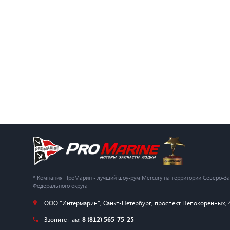
* Компания ПроМарин - лучший шоу-рум Mercury на территории Северо-З
Федерального округа
ООО "Интермарин"
,
Санкт-Петербург
,
проспект Непокоренных, 
Звоните нам:
8 (812) 565-75-25