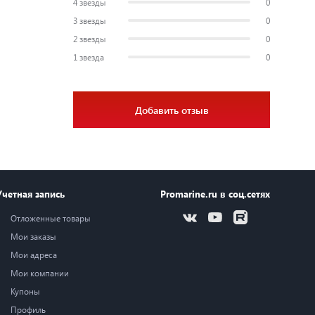
4 звезды
0
3 звезды
0
2 звезды
0
1 звезда
0
Добавить отзыв
Учетная запись
Promarine.ru в соц.сетях
Отложенные товары
Мои заказы
Мои адреса
Мои компании
Купоны
Профиль