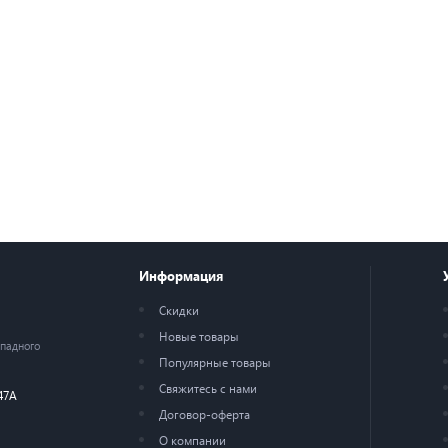
Информация
Скидки
Новые товары
ападного
Популярные товары
Свяжитесь с нами
47А
Договор-оферта
О компании