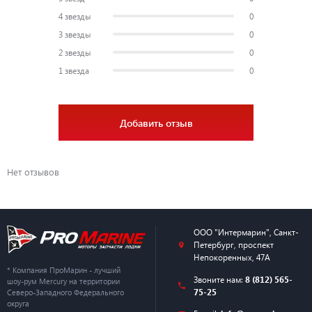
4 звезды
0
3 звезды
0
2 звезды
0
1 звезда
0
Добавить отзыв
Нет отзывов
ООО "Интермарин"
,
Санкт-
Петербург
,
проспект
Непокоренных, 47А
* Компания ПроМарин - лучший
Звоните нам:
8 (812) 565-
шоу-рум Mercury на территории
75-25
Северо-Западного Федерального
округа