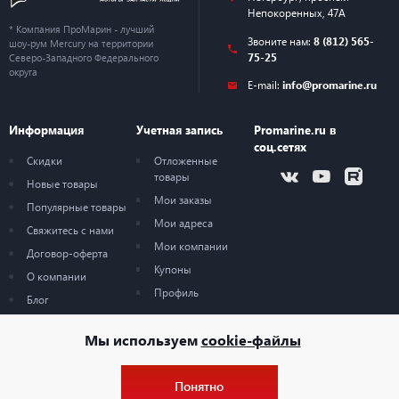
Непокоренных, 47А
* Компания ПроМарин - лучший
Звоните нам:
8 (812) 565-
шоу-рум Mercury на территории
75-25
Северо-Западного Федерального
округа
E-mail:
info@promarine.ru
Информация
Учетная запись
Promarine.ru в
соц.сетях
Скидки
Отложенные
товары
Новые товары
Мои заказы
Популярные товары
Мои адреса
Свяжитесь с нами
Мои компании
Договор-оферта
Купоны
О компании
Профиль
Блог
Карта сайта
Мы используем
cookie-файлы
Понятно
© 2026 — ProMarine