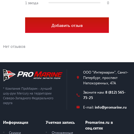
1 звезда
0
Добавить отзыв
Нет отзывов
ООО "Интермарин"
,
Санкт-
Петербург
,
проспект
Непокоренных, 47А
* Компания ПроМарин - лучший
Звоните нам:
8 (812) 565-
шоу-рум Mercury на территории
75-25
Северо-Западного Федерального
округа
E-mail:
info@promarine.ru
Информация
Учетная запись
Promarine.ru в
соц.сетях
Скидки
Отложенные